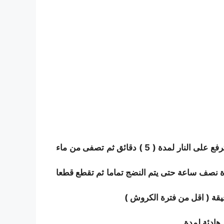
تنظف الكرش جيدا وتنزع منها الطبقة الجلدية ويصفي ما بداخلها من أوساخ وتوضع في إناء وتغطي بالماء وترفع على النار لمدة ( 5 ) دقائق ثم تصفى من ماء
دة نصف ساعة حتى يتم النضج تماما ثم تقطع قطعا
هادئة لمدة