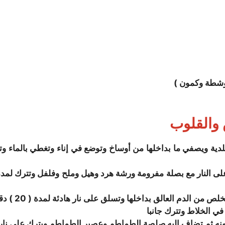
وشطة وكمون )
والقلوب
 على النار مع بصلة مفرومة ورشة هرد وهيل وملح وفلفل وتترك لم
الق بداخلها وتسلق على نار هادئة لمدة ( 20 ) دقيقة ( اقل من فترة الكروش )
ي الخلاط وتترك جانبا
ونه ثم تضاف إليه صلصة الطماطم وعصير الطماطم ويترك على نار 