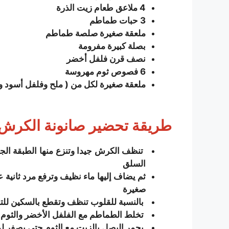
4 ملاعق طعام زيت الذرة
3
حبات طماطم
ملعقة صغيرة صلصة طماطم
بصلة كبيرة مفرومة
نصف قرن فلفل أخضر
6 فصوص ثوم مهروسة
ملعقة صغيرة لكل من ( ملح وفلفل أسود 
طريقة تحضير صانونة الكرش 
السلق
ثم يضاف إليها ماء نظيف وترفع مرد ثانية
صغيرة
بالنسبة للقلوب تنظف وتقطع بالسكين للتخلص من الدم الع
تخلط الطماطم مع الفلفل الأخضر والثوم ف
يحمر البصل بالزيت مع الثوم حتى يصفر ل