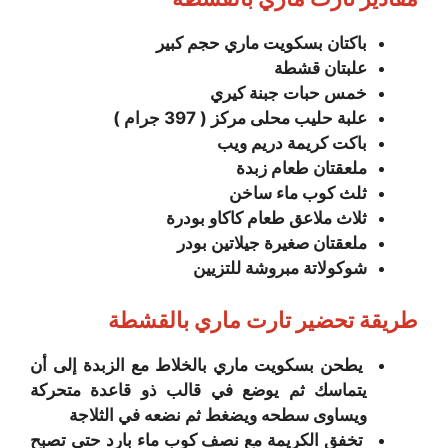
باکتان بسكويت ماري حجم كبير
علبتان قشطة
خمس حبات جبنة كيري
علبة حليب محلى مركز ( 397
جرام )
باکت کريمة دريم ويب
ملعقتان طعام زبدة
ثلث كوب ماء ساخن
ثلاث ملاعق طعام كاكاو بودرة
ملعقتان صغيرة جيلاتين بودر
شوكولاتة مبروشة للتزيين
طريقة تحضير تارت ماري بالقشطة
يطحن بسكويت ماري بالخلاط مع الزبدة إلى أن
يتماسك ثم يوضع في قالب ذو قاعدة متحركة
ويساوی سطحه ويضغط ثم نضعه في الثلاجة
تخفق الكريمة مع نصف كوب ماء بارد حتى تصبح