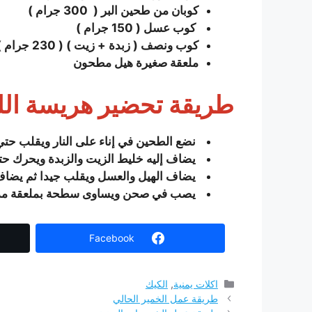
كوبان من طحين البر ( 300
جرام )
كوب عسل ( 150 جرام )
كوب ونصف ( زبدة + زيت ) ( 230
جرام )
ملعقة صغيرة هيل مطحون
طريقة تحضير
هريسة الل
نضع الطحين في إناء على النار ويقلب حتي
يضاف إليه خليط الزيت والزبدة ويحرك حت
يضاف الهيل والعسل ويقلب جيدا ثم يضاف
يصب في صحن ويساوی سطحة بملعقة مدهون
Facebook
التصنيفات
اكلات يمنية
,
الكيك
طريقة عمل الخمير الحالي