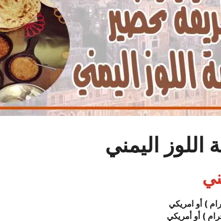
اللوز اليمني
ني
ام ) أو أمريكي