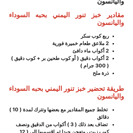
واليانسون
مقادير
خبز تنور اليمني بحبه السوداء
واليانسون
ربع
كوب سكر
2
ملاعق طعام خميرة فورية
2
أكواب ماء دافئ
2
أكواب دقيق ( أو كوب طحين بر +
كوب دقيق )
( 300
جرام )
ذرة ملح
طريقة تحضير
خبز تنور اليمني بحبه السوداء
واليانسون
تخلط جميع المقادير مع بعضها وتترك لمدة ( 10 )
دقائق
تضاف بعد ذلك ( 3
) أكواب من الدقيق ونصف
كوب زيت ، وتعجن جيدا ثم اقسميها الى ( 12