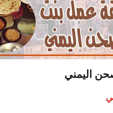
حن اليمني
ي