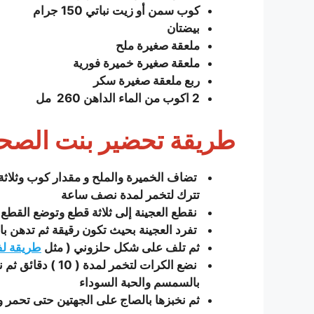
كوب سمن أو زيت نباتي 150 جرام
بيضتان
ملعقة صغيرة ملح
ملعقة صغيرة خميرة فورية
ربع ملعقة صغيرة سكر
2 اكوب من الماء الداهن 260 مل
طريقة تحضير بنت الصحن
تضاف الخميرة والملح و مقدار كوب وثلاثة 
تترك لتخمر لمدة نصف ساعة
نقطع العجينة إلى ثلاثة قطع وتوضع القط
تفرد العجينة بحيث تكون رقيقة ثم تدهن بال
ثم تلف على شكل حلزوني ( مثل
طريقة ل
نضع الكرات لتخمر لمدة ( 10 ) دقائق ثم نقوم بالضغط عليها براحة اليد حتى تصير دائرة ثم نقوم بفردها حتى تصير بحجم دائرة قطرها ( 25 )
بالسمسم والحبة السوداء
ثم نخبزها بالصاج على الجهتين حتى تحمر و